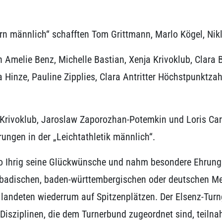
rn männlich“ schafften Tom Grittmann, Marlo Kögel, Nikl
en Amelie Benz, Michelle Bastian, Xenja Krivoklub, Clar
Hinze, Pauline Zipplies, Clara Antritter Höchstpunktza
 Krivoklub, Jaroslaw Zaporozhan-Potemkin und Loris Car
ungen in der „Leichtathletik männlich“.
o Ihrig seine Glückwünsche und nahm besondere Ehrungen
n badischen, baden-württembergischen oder deutschen M
andeten wiederrum auf Spitzenplätzen. Der Elsenz-Turng
en Disziplinen, die dem Turnerbund zugeordnet sind, teil