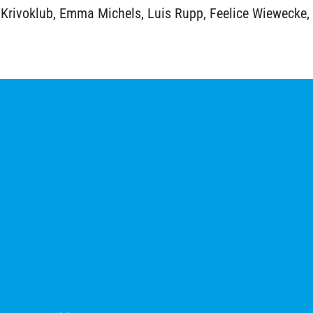
a Krivoklub, Emma Michels, Luis Rupp, Feelice Wieweck