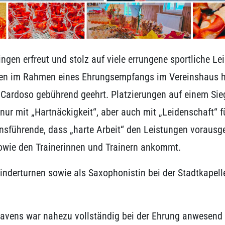
pingen erfreut und stolz auf viele errungene sportliche 
rden im Rahmen eines Ehrungsempfangs im Vereinshaus 
e Cardoso gebührend geehrt. Platzierungen auf einem Sieg
ur mit „Hartnäckigkeit“, aber auch mit „Leidenschaft“ fü
einsführende, dass „harte Arbeit“ den Leistungen vorau
sowie den Trainerinnen und Trainern ankommt.
 Kinderturnen sowie als Saxophonistin bei der Stadtkapel
avens war nahezu vollständig bei der Ehrung anwesend u