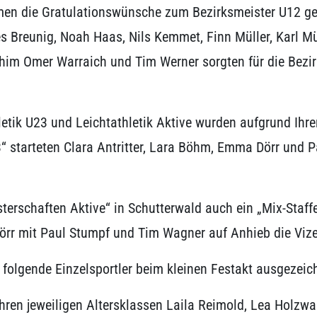
men die Gratulationswünsche zum Bezirksmeister U12 ge
s Breunig, Noah Haas, Nils Kemmet, Finn Müller, Karl M
rahim Omer Warraich und Tim Werner sorgten für die Bezir
etik U23 und Leichtathletik Aktive wurden aufgrund Ihre
23“ starteten Clara Antritter, Lara Böhm, Emma Dörr und 
erschaften Aktive“ in Schutterwald auch ein „Mix-Staff
 Dörr mit Paul Stumpf und Tim Wagner auf Anhieb die Vi
olgende Einzelsportler beim kleinen Festakt ausgezeic
 ihren jeweiligen Altersklassen Laila Reimold, Lea Holzw