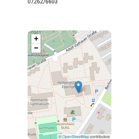
07262/6603
+
−
©
OpenStreetMap
contributors