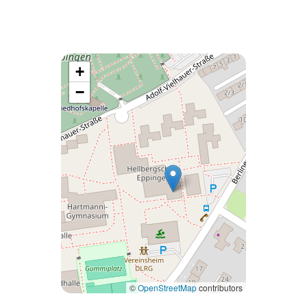
+
−
©
OpenStreetMap
contributors