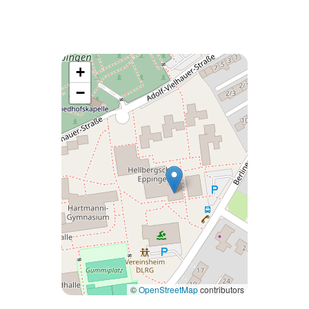
+
−
©
OpenStreetMap
contributors